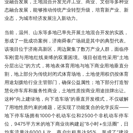
业融合发展，土地混合开发允许工业、商业、文创等多种业
态融合发展，能够推动传统产业转型升级，培育新产业、新
业态，为城市经济发展注入新动力。
当前，温州、山东等多地已率先开展土地混合开发的实践，
形成了一批成功案例，济南舜泰广场就是其中的典型代表。
该项目位于济南高新区，周边聚集了数万产业人群，面临停
车刚需与用地红线束缚的双重困境。项目创造性采用“土地
分层出让”的方式，将地表体育用地与地下商业用地垂直分
割，地上部分为传统封闭式体育场地，土地使用权仍按体育
用途划拨给行业主管部门，确保公益属性；地下部分打造智
慧化停车库和服务性商业，土地性质按商业用途挂牌出让。
这种“向上建绿地，向下造车场”的垂直开发模式，不仅破解
了用地性质约束的难题，还实现了功能复合的化学反应——
地下停车场拥有1000个机动车位和2500个非机动车停车
位，9475平方米的地下商业街构建起“8小时+生活圈”，日
均客流量达6000人次，商户出租率达95%，形成了“建设