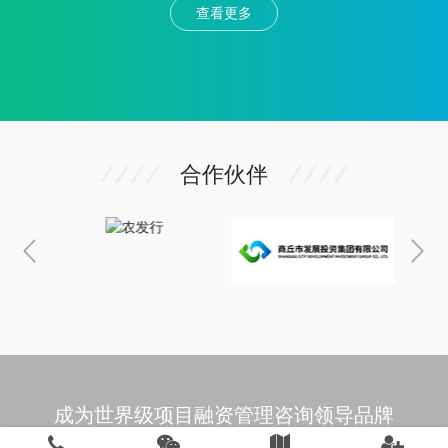
查看更多
睢县财采磋-2026-68 2、项目名称：睢县人民政府董
店街道办事处睢县2026年常态化帮扶资金产业发展项
目(第一批)项目 3、采购方式：竞争性磋商 4、预算金
额：3,843,445.12元 最高限价：3843445.12元 序号
包号 包名称 …
合作伙伴
成为世界级项目融资管理咨询领导品牌