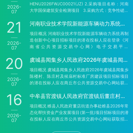
豫财招标采购-2026-898 2、项目名称：河南技师学
HENU2026FWJC00021(JZ) 2.采购项目名称：河南
2026-
院2026年无人机应用类实训教学设备更新项目 3、采
大学国保建筑安全检测项目 3.采购方式：竞争性磋商
07
购方式：公开招标 4、预算金额：5,170,000.00元 最
4.预算金额：505005.55元 最高限价：505005.55
高限价：517…
21
河南职业技术学院新能源车辆动力系统再制造创新中心项目-公开招标公告
元 5.采购需求 5.1采购内容：河南大学国保建筑安全
检测项目，主要包括对明伦校区东西十二斋房、七号
项目概况 河南职业技术学院新能源车辆动力系统再制
楼、南大门等文物保护范围内及建控地带中涉及的文
造创新中心项目招标项目的潜在投标人应在登录《河
2026-
物本体及其直接附属建筑进行安全检测，具体详见采
南省公共资源交易中心网》电子交易平台
07
购文件第四部分“采购需求”； 5.2质量要求：符合国家
（http://hnsggzyjy.henan.gov.cn/）下载。获取招标
或行业规定的…
20
虞城县闻集乡人民政府2026年虞城县闻集乡陈楼村、陈庄村及候庙村标准厂房建设项目-竞争性磋商公告
文件，并于2026年08月11日09时00分（北京时间）
前递交投标文件。 一、项目基本情况 1、项目编号：
项目概况 虞城县闻集乡人民政府2026年虞城县闻集乡
豫财招标采购-2026-783 2、项目名称：河南职业技
陈楼村、陈庄村及候庙村标准厂房建设项目招标项目
2026-
术学院新能源车辆动力系统再制造创新中心项目 3、
的潜在投标人应在商丘市公共资源交易中心网站获取
07
采购方式：公开招标 4、预算金额：5,400,000.00元
招标文件，并于2026年07月31日09时00分（北京时
最高限价：54000…
16
中牟县官渡镇人民政府官渡镇后董庄村内道路建设项目-竞争性磋商公告
间）前递交响应文件。 一、项目基本情况 1、项目编
号：虞财采磋-2026-16 2、项目名称：虞城县闻集乡
项目概况 睢县人民政府董店街道办事处睢县2026年常
人民政府2026年虞城县闻集乡陈楼村、陈庄村及候庙
态化帮扶资金产业发展项目(第一批)项目招标项目的潜
2026-
村标准厂房建设项目 3、采购方式：竞争性磋商 4、
在投标人应在商丘市公共资源交易中心网站获取招标
07
预算金额：1,494,577.65元 最高限价：1494577.65
文件，并于2026年08月07日09时00分（北京时间）
元 序号 包号 包名称 包…
前递交响应文件。 一、项目基本情况 1、项目编号：