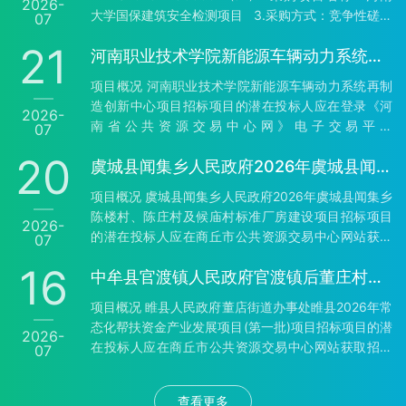
2026-
院2026年无人机应用类实训教学设备更新项目 3、采
大学国保建筑安全检测项目 3.采购方式：竞争性磋商
07
购方式：公开招标 4、预算金额：5,170,000.00元 最
4.预算金额：505005.55元 最高限价：505005.55
高限价：517…
21
河南职业技术学院新能源车辆动力系统再制造创新中心项目-公开招标公告
元 5.采购需求 5.1采购内容：河南大学国保建筑安全
检测项目，主要包括对明伦校区东西十二斋房、七号
项目概况 河南职业技术学院新能源车辆动力系统再制
楼、南大门等文物保护范围内及建控地带中涉及的文
造创新中心项目招标项目的潜在投标人应在登录《河
2026-
物本体及其直接附属建筑进行安全检测，具体详见采
南省公共资源交易中心网》电子交易平台
07
购文件第四部分“采购需求”； 5.2质量要求：符合国家
（http://hnsggzyjy.henan.gov.cn/）下载。获取招标
或行业规定的…
20
虞城县闻集乡人民政府2026年虞城县闻集乡陈楼村、陈庄村及候庙村标准厂房建设项目-竞争性磋商公告
文件，并于2026年08月11日09时00分（北京时间）
前递交投标文件。 一、项目基本情况 1、项目编号：
项目概况 虞城县闻集乡人民政府2026年虞城县闻集乡
豫财招标采购-2026-783 2、项目名称：河南职业技
陈楼村、陈庄村及候庙村标准厂房建设项目招标项目
2026-
术学院新能源车辆动力系统再制造创新中心项目 3、
的潜在投标人应在商丘市公共资源交易中心网站获取
07
采购方式：公开招标 4、预算金额：5,400,000.00元
招标文件，并于2026年07月31日09时00分（北京时
最高限价：54000…
16
中牟县官渡镇人民政府官渡镇后董庄村内道路建设项目-竞争性磋商公告
间）前递交响应文件。 一、项目基本情况 1、项目编
号：虞财采磋-2026-16 2、项目名称：虞城县闻集乡
项目概况 睢县人民政府董店街道办事处睢县2026年常
人民政府2026年虞城县闻集乡陈楼村、陈庄村及候庙
态化帮扶资金产业发展项目(第一批)项目招标项目的潜
2026-
村标准厂房建设项目 3、采购方式：竞争性磋商 4、
在投标人应在商丘市公共资源交易中心网站获取招标
07
预算金额：1,494,577.65元 最高限价：1494577.65
文件，并于2026年08月07日09时00分（北京时间）
元 序号 包号 包名称 包…
前递交响应文件。 一、项目基本情况 1、项目编号：
查看更多