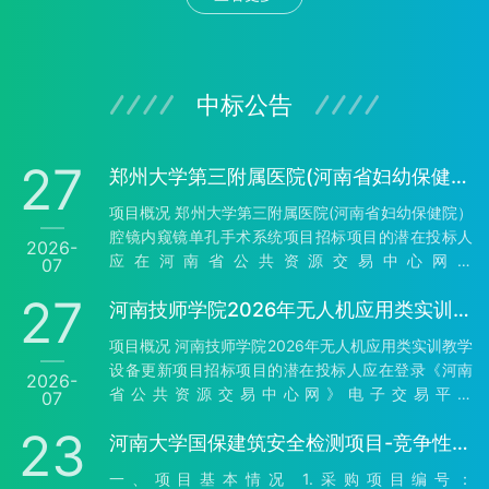
睢县财采磋-2026-68 2、项目名称：睢县人民政府董
店街道办事处睢县2026年常态化帮扶资金产业发展项
目(第一批)项目 3、采购方式：竞争性磋商 4、预算金
额：3,843,445.12元 最高限价：3843445.12元 序号
包号 包名称 …
中标公告
27
郑州大学第三附属医院(河南省妇幼保健院）腔镜内窥镜单孔手术系统项目-公开招标公告（二次）
项目概况 郑州大学第三附属医院(河南省妇幼保健院）
腔镜内窥镜单孔手术系统项目招标项目的潜在投标人
2026-
应在河南省公共资源交易中心网站
07
（http://hnsggzyjy.henan.gov.cn/）获取招标文件，
27
河南技师学院2026年无人机应用类实训教学设备更新项目-公开招标公告
并于2026年08月18日09时00分（北京时间）前递交
投标文件。 一、项目基本情况 1、项目编号：豫财招
项目概况 河南技师学院2026年无人机应用类实训教学
标采购-2026-754 2、项目名称：郑州大学第三附属
设备更新项目招标项目的潜在投标人应在登录《河南
2026-
医院(河南省妇幼保健院）腔镜内窥镜单孔手术系统项
省公共资源交易中心网》电子交易平台
07
目 3、采购方式：公开招标 4、预算金额：
（http://hnsggzyjy.henan.gov.cn/）下载。获取招标
20,000,000.00元 最高限价：20…
23
河南大学国保建筑安全检测项目-竞争性磋商公告
文件，并于2026年08月17日09时00分（北京时间）
前递交投标文件。 一、项目基本情况 1、项目编号：
一、项目基本情况 1.采购项目编号：