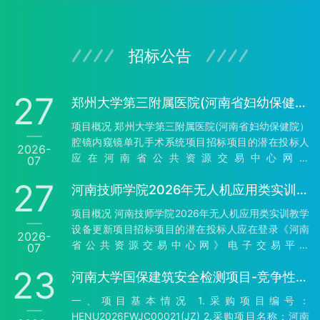
招标公告
27
郑州大学第三附属医院(河南省妇幼保健院）腔镜内窥镜单孔手术系统项目-公开招标公告（二次）
项目概况 郑州大学第三附属医院(河南省妇幼保健院）
腔镜内窥镜单孔手术系统项目招标项目的潜在投标人
2026-
应在河南省公共资源交易中心网站
07
（http://hnsggzyjy.henan.gov.cn/）获取招标文件，
27
河南技师学院2026年无人机应用类实训教学设备更新项目-公开招标公告
并于2026年08月18日09时00分（北京时间）前递交
投标文件。 一、项目基本情况 1、项目编号：豫财招
项目概况 河南技师学院2026年无人机应用类实训教学
标采购-2026-754 2、项目名称：郑州大学第三附属
设备更新项目招标项目的潜在投标人应在登录《河南
2026-
医院(河南省妇幼保健院）腔镜内窥镜单孔手术系统项
省公共资源交易中心网》电子交易平台
07
目 3、采购方式：公开招标 4、预算金额：
（http://hnsggzyjy.henan.gov.cn/）下载。获取招标
20,000,000.00元 最高限价：20…
23
河南大学国保建筑安全检测项目-竞争性磋商公告
文件，并于2026年08月17日09时00分（北京时间）
前递交投标文件。 一、项目基本情况 1、项目编号：
一、项目基本情况 1.采购项目编号：
豫财招标采购-2026-898 2、项目名称：河南技师学
HENU2026FWJC00021(JZ) 2.采购项目名称：河南