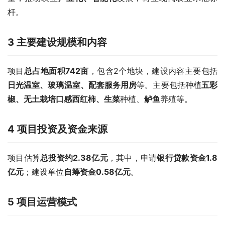
杆。
3
主要建设规模和内容
项目
总占地面积
742
亩
，包含2个地块，建设内容主要包括
日光温室、玻璃温室、配套服务用房
等。主要包括种植
五彩
椒、
无土栽培
口感西红柿
、
生菜
种植、
鲈鱼
养殖等。
4
项目投资及资金来源
项目估算
总投资约
2.38
亿元
，其中，申请
银行贷款资金
1.8
亿元
；建设单位
自筹资金
0.58
亿元
。
5
项目运营模式