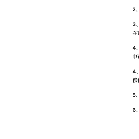
2
3
在
4
申
4
偿
5
6