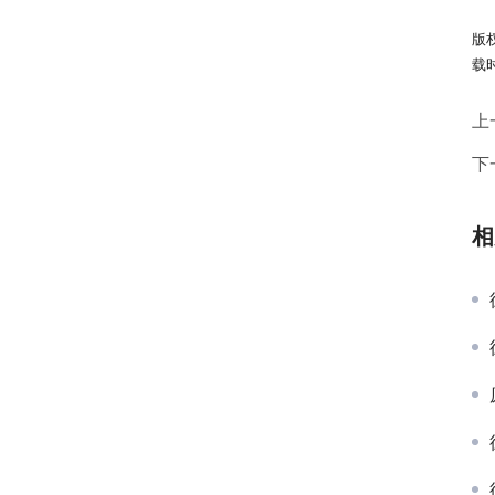
版
载
上
下
相