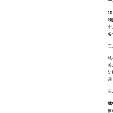
一
1
利
个
各
二
城
关
防
调
三
城
推