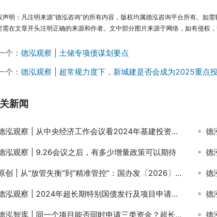
权声明：凡注明来源“德泓咨询”的所有内容，版权均属德泓咨询平台所有。如需
时需在文章开头注明正确的来源和作者。文中部分图片来源于网络，如有侵权，
一个：
德泓观察 | 土储专项债谋划要点
一个：
德泓观察 | 超常规力度下，新城建是否会成为2025重点
关新闻
德泓观察 | 从中央经济工作会议看2024年基建投资工作重点
德泓
德泓观察 | 9.26会议之后，有多少增量政策可以期待
德
原创 | 从“放管失衡”到“精准管控”：国办发〔2026〕13号文深度解读
德
德泓观察 | 2024年超长期特别国债发行及项目申请概要
德泓
德泓智库 | 同一个项目能否同时申请三类资金？超长期特别国债、中央预算内投资与专项债的拼盘策略与红线
德