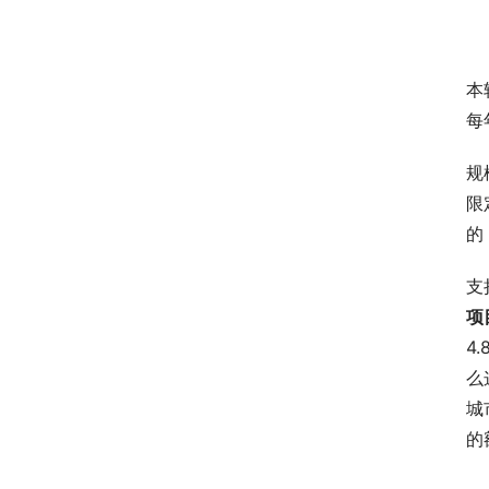
本
每
规
限
的
支
项
4
么
城
的