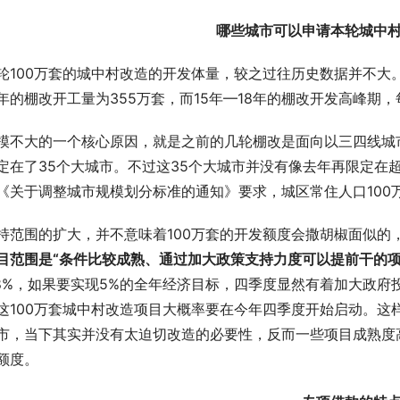
哪些城市可以申请本轮城中
轮100万套的城中村改造的开发体量，较之过往历史数据并不大。从
年的棚改开工量为355万套，而15年—18年的棚改开发高峰期，
模不大的一个核心原因，就是之前的几轮棚改是面向以三四线城市
定在了35个大城市。不过这35个大城市并没有像去年再限定在超
《关于调整城市规模划分标准的通知》要求，城区常住人口100
持范围的扩大，并不意味着100万套的开发额度会撒胡椒面似的
目范围是“条件比较成熟、通过加大政策支持力度可以提前干的项
.8%，如果要实现5%的全年经济目标，四季度显然有着加大政
这100万套城中村改造项目大概率要在今年四季度开始启动。这
市，当下其实并没有太迫切改造的必要性，反而一些项目成熟度
额度。