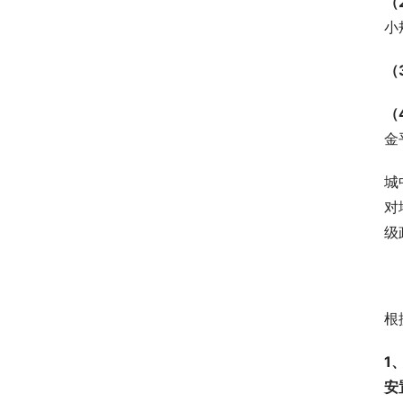
（
小
（
（
金
城
对
级
根
1
安