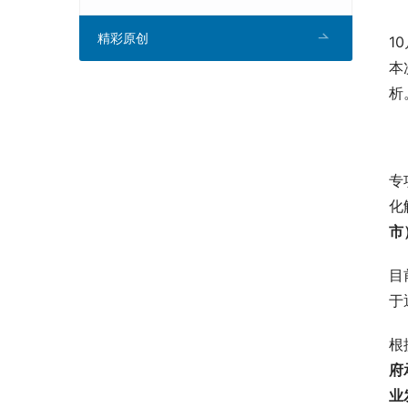
精彩原创
1
本
析
专
化
市
目
于
根
府
业