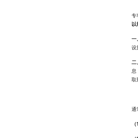
专
以
一
设
二
息
取
通
（