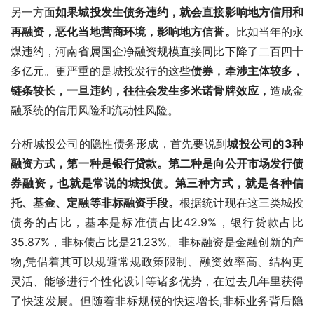
另一方面
如果城投发生债务违约，就会直接影响地方信用和
再融资，恶化当地营商环境，影响地方信誉。
比如当年的永
煤违约，河南省属国企净融资规模直接同比下降了二百四十
多亿元。更严重的是城投发行的这些
债券，牵涉主体较多，
链条较长，一旦违约，往往会发生多米诺骨牌效应，
造成金
融系统的信用风险和流动性风险。
分析城投公司的隐性债务形成，首先要说到
城投公司的3种
融资方式，第一种是银行贷款。第二种是向公开市场发行债
券融资，也就是常说的城投债。第三种方式，就是各种信
托、基金、定融等非标融资手段。
根据统计现在这三类城投
债务的占比，基本是标准债占比42.9%，银行贷款占比
35.87%，非标债占比是21.23%。非标融资是金融创新的产
物,凭借着其可以规避常规政策限制、融资效率高、结构更
灵活、能够进行个性化设计等诸多优势，在过去几年里获得
了快速发展。但随着非标规模的快速增长,非标业务背后隐