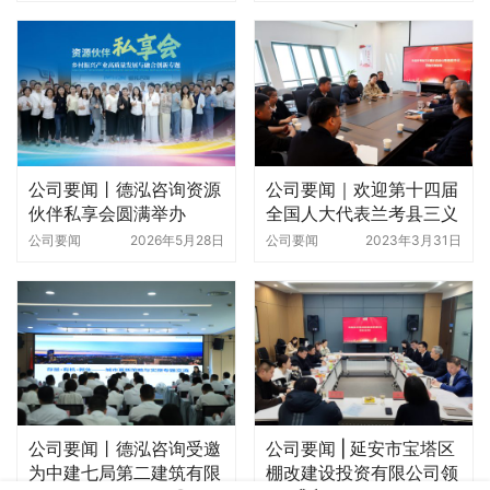
时100天特别直播”
公司要闻丨德泓咨询资源
公司要闻｜欢迎第十四届
伙伴私享会圆满举办
全国人大代表兰考县三义
寨乡白云山村支部书记陈
公司要闻
2026年5月28日
公司要闻
2023年3月31日
保超莅临德泓交流指导
公司要闻丨德泓咨询受邀
公司要闻 | 延安市宝塔区
为中建七局第二建筑有限
棚改建设投资有限公司领