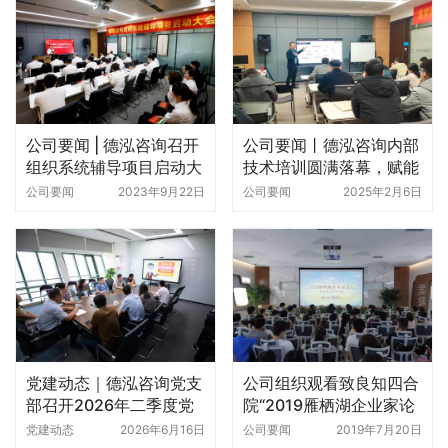
公司要闻 | 德泓咨询召开
公司要闻丨德泓咨询内部
组织系统辅导项目启动大
技术培训圆满落幕，赋能
会
团队，共创未来！
公司要闻
2023年9月22日
公司要闻
2025年2月6日
党建动态｜德泓咨询党支
公司组织观看致良知四合
部召开2026年二季度党
院“2019雁栖湖企业家论
员大会
坛暨未来之星学习会倒计
党建动态
2026年6月16日
公司要闻
2019年7月20日