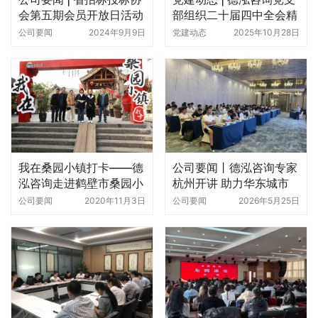
会第五期会员开放日活动
部组织二十届四中全会精
走进德泓咨询
神专题学习交流会
公司要闻
2024年9月9日
党建动态
2025年10月28日
我在桑园小镇打卡——德
公司要闻丨德泓咨询专家
泓咨询走进鹤壁市桑园小
杭州开讲 助力华东城市
镇
更新高质量发展
公司要闻
2020年11月3日
公司要闻
2026年5月25日