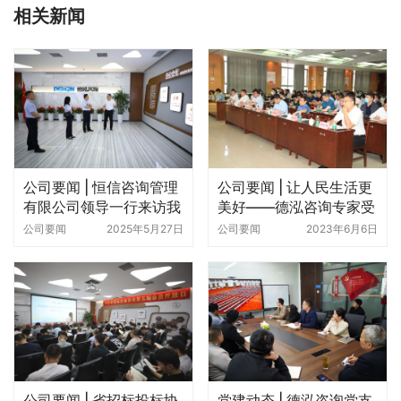
相关新闻
公司要闻 | 恒信咨询管理
公司要闻 | 让人民生活更
有限公司领导一行来访我
美好——德泓咨询专家受
司考察交流
邀赴郑州市城乡建设局开
公司要闻
2025年5月27日
公司要闻
2023年6月6日
展城市更新专题培训
公司要闻 | 省招标投标协
党建动态 | 德泓咨询党支