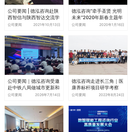
公司要闻 | 德泓咨询赴陕
德泓咨询“牵手圣贤 光明
西智信与陕西智达交流学
未来”2020年新春主题年
习
会圆满举行
公司要闻
2021年10月13日
公司要闻
2020年1月16日
公司要闻｜德泓咨询受邀
德泓咨询走进长三角｜医
赴中铁八局做城市更新和
康养标杆项目研学考察
地下管网专题培训
公司要闻
2026年7月14日
公司要闻
2022年8月24日