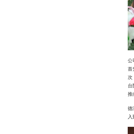
公
首
次
台
推
德
入