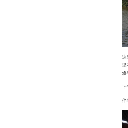
这
里
焕
下
伴