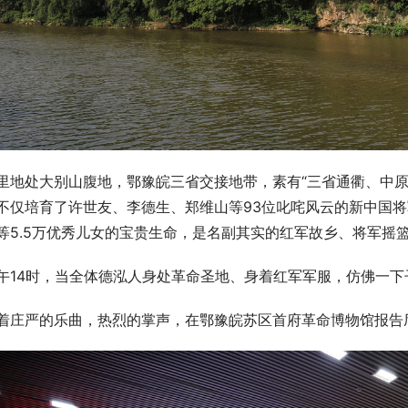
里地处大别山腹地，鄂豫皖三省交接地带，素有“三省通衢、中原
不仅培育了许世友、李德生、郑维山等93位叱咤风云的新中国
等5.5万优秀儿女的宝贵生命，是名副其实的红军故乡、将军摇
午14时，当全体德泓人身处革命圣地、身着红军军服，仿佛一
着庄严的乐曲，热烈的掌声，在鄂豫皖苏区首府革命博物馆报告