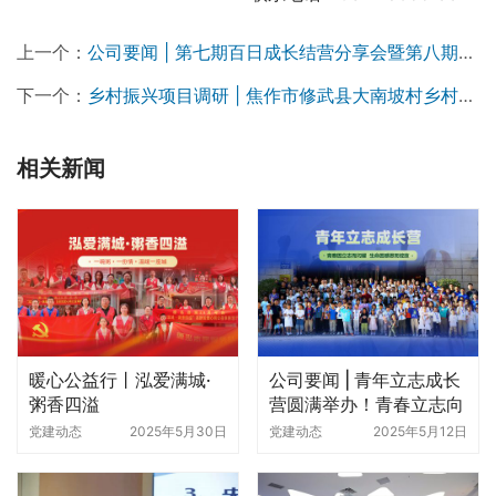
上一个：
公司要闻 | 第七期百日成长结营分享会暨第八期百日成长开营
下一个：
乡村振兴项目调研 | 焦作市修武县大南坡村乡村美学振兴
相关新闻
暖心公益行丨泓爱满城·
公司要闻 | 青年立志成长
粥香四溢
营圆满举办！青春立志向
感恩伴成长
党建动态
2025年5月30日
党建动态
2025年5月12日