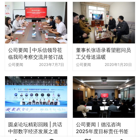
公司要闻 | 中乐信领导莅
董事长张语录看望慰问员
临我司考察交流并签订战
工父母送温暖
略合作协议
公司要闻
2023年7月7日
公司要闻
2020年1月20日
圆桌论坛精彩回顾 | 共话
公司要闻丨德泓咨询
中部数字经济发展之道
2025年度目标责任书签
订暨动员大会圆满召开
公司要闻
2025年8月23日
公司要闻
2025年2月8日