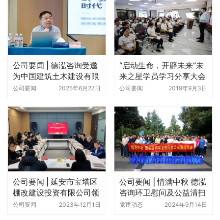
公司要闻 | 德泓咨询受邀
“启动生命，开辟未来”未
为中国建筑土木建设有限
来之星学员学习分享大会
公司做新形势下政策性资
圆满召开
公司要闻
2025年6月27日
公司要闻
2019年9月3日
金谋划实操要点培训
公司要闻 | 延安市宝塔区
公司要闻 | 情满中秋 德泓
棚改建设投资有限公司领
咨询环卫慰问及公益清扫
导一行到访德泓咨询合作
活动
公司要闻
2023年12月1日
党建动态
2024年9月14日
交流