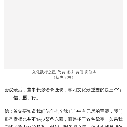
“文化践行之星”代表 杨柳 黄闯 窦修杰
（从左至右）
会议最后，董事长张语录强调，学习文化最重要的是三个字
——
信、愿、行。
信：
首先要知道我们信什么？我们心中有无尽的宝藏，我们
跟圣贤相比并不缺少某些东西，而是多了各种欲望，如果我
们能戒除内心的私欲，就能达到圣贤之境。信其实就是相信
行为作用与反作用，种瓜得瓜种豆得豆，生活中的诸多不满