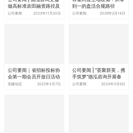
公司要闻｜省招标投标协
公司要闻 | “荟聚群英，携
会第一期会员开放日活动
手筑梦”德泓咨询开展春
走进德泓咨询
季专场招聘会
党建动态
2022年3月7日
公司要闻
2024年3月6日
喜报 | 德泓咨询助力县域
公司要闻 | 明珠集团领导