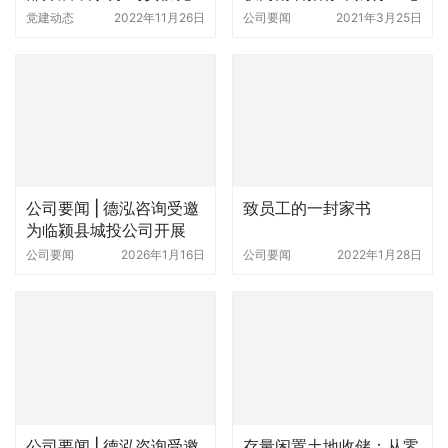
神”专题组织生活会
公司要闻 | 德泓咨询受邀
致员工的一封家书
为临颍县城投公司开展
“十五五”项目谋划与乡村
公司要闻
2026年1月16日
公司要闻
2022年1月28日
振兴专题培训
公司要闻 | 德泓咨询受邀
存量闲置土地收储：从零
做高标准农田融资路径及
到一的盘活合规路径
要点解析专题培训
公司要闻
2023年11月20日
公司要闻
2026年2月14日