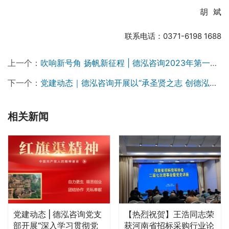
联系电话：0371-6198 1688
上一个：
吹响新号角 扬帆新征程 | 德泓咨询2023年第一季度大事记
下一个：
党建动态｜德泓咨询开展以“承圣贤之志 创德泓华章”为主题的优秀中华文化导入五周年纪念活动
相关新闻
党建动态 | 德泓咨询党支
【热烈祝贺】王浩同志荣
部开展“深入学习贯彻党
获河南省招标采购行业论
的二十大精神和习近平总
文征集一等奖
党建动态
2022年11月26日
公司要闻
2021年3月25日
书记视察安阳重要讲话精