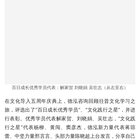
百日成长优秀学员代表：解家贺 刘晓娟 吴壮志（从左至右）
在文化导入五周年庆典上，德泓咨询回顾往昔文化学习之
旅，评选出了“百日成长优秀学员”、“文化践行之星”，并进
行表彰。优秀学员代表解家贺、刘晓娟、吴壮志，“文化践
行之星”代表杨柳、黄闯、窦彦杰，德泓新力量代表蒋琼
蕾、中坚力量邢言言、头部力量陈晓超上台发言，分享自己
学习优秀中华文化的心路历程及文化带给自己人生的改变。