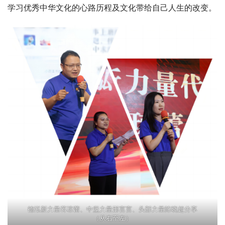
德泓新力量蒋琼蕾、中坚力量邢言言、头部力量陈晓超分享
（从右至左）