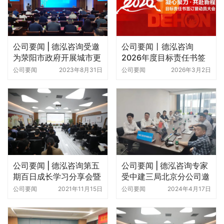
公司要闻 | 德泓咨询受邀
公司要闻丨德泓咨询
为荥阳市政府开展城市更
2026年度目标责任书签
新专题培训
订暨动员大会圆满召开
公司要闻
2023年8月31日
公司要闻
2026年3月2日
公司要闻 | 德泓咨询第五
公司要闻 | 德泓咨询专家
期百日成长学习分享会暨
受中建三局北京分公司邀
第六期学习启动大会圆满
请参加全域土地综合整治
公司要闻
2021年11月15日
公司要闻
2024年4月17日
举行
工作座谈会