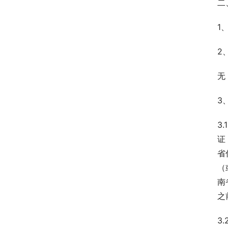
二
1
2
无
3
3
证
省
（
南
之
3