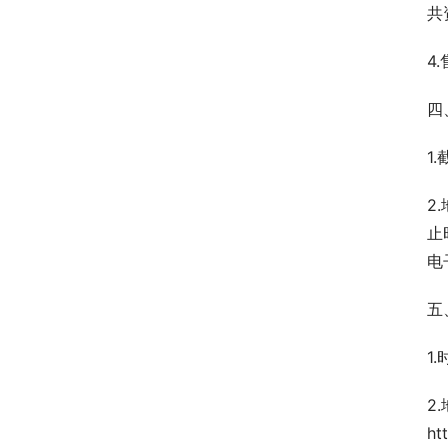
共
4
四
1
2
止
电
五
1
2
ht