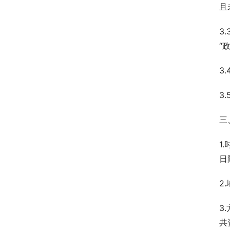
且
3
“
3
3
三
1
日
2
3
共