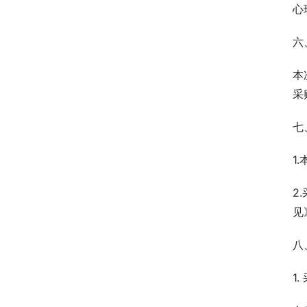
心
六
本
采
七
1
2
见
八
1