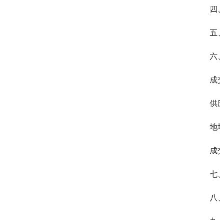
四
五
六
成
供
地
成
七
八