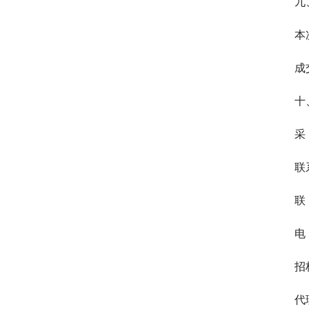
九
本
成
十
采
联
联
电 
招
代