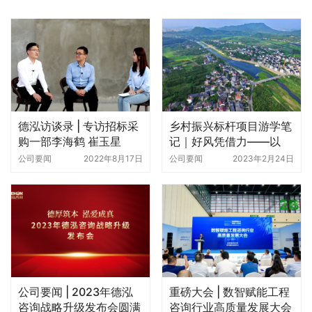
德泓访谈录 | 专访招标采
乡村振兴标杆项目游学笔
购一部李海鹤 崔玉星
记｜​好风凭借力——以
“鲁家村”为例，看田园综
公司要闻
2022年8月17日
公司要闻
2023年2月24日
合体建设的创新之路
公司要闻 | 2023年德泓
重磅大会 | 数智赋能工程
咨询战略升级发布会圆满
咨询行业高质量发展大会