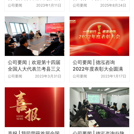
举行
成功举办！
公司要闻
2023年1月11日
公司要闻
2025年8月24日
公司要闻｜欢迎第十四届
公司要闻 | 德泓咨询
全国人大代表兰考县三义
2022年度表彰大会圆满
寨乡白云山村支部书记陈
举行
公司要闻
2023年3月31日
公司要闻
2023年1月17日
保超莅临德泓交流指导
喜报 | 我司荣获首届全国
公司要闻 | 德泓咨询赴陕