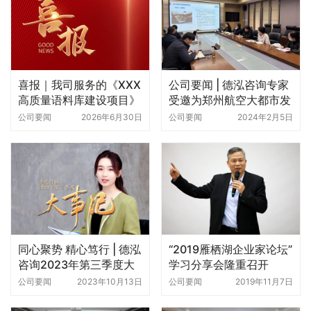
喜报｜我司服务的《XXX
公司要闻 | 德泓咨询专家
高质量语料库建设项目》
受邀为郑州航空大都市发
成功入围2025年河南省
展集团做地方政府专项债
公司要闻
2026年6月30日
公司要闻
2024年2月5日
人工智能产业生态发展项
政策及项目谋划专题培训
目拟支持项目名单
同心聚势 精心笃行 | 德泓
“2019雁栖湖企业家论坛”
咨询2023年第三季度大
学习分享会隆重召开
事记
公司要闻
2023年10月13日
公司要闻
2019年11月7日