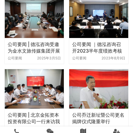
公司要闻 | 德泓咨询受邀
公司要闻 ｜德泓咨询召
为金水文旅传媒集团开展
开2023半年度绩效考核
地方政府专项债项目谋划
暨头脑风暴会
公司要闻
2025年3月5日
公司要闻
2023年8月9日
与申报培训会
公司要闻 | 北京金拓资本
公司乔迁新址暨公司更名
投资有限公司一行来访我
揭牌仪式隆重举行
司考察交流
公司要闻
2023年8月17日
公司要闻
2019年6月6日