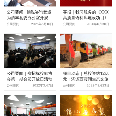
公司要闻 | 德泓咨询受邀
喜报｜我司服务的《XXX
为清丰县委办公室开展
高质量语料库建设项目》
“政府投融资”专题讲座
成功入围2025年河南省
公司要闻
2025年5月16日
公司要闻
2026年6月30日
人工智能产业生态发展项
目拟支持项目名单
公司要闻｜省招标投标协
项目动态｜总投资约12亿
会第一期会员开放日活动
元！济源西霞湖生态文旅
走进德泓咨询
综合开发项目开工！
公司要闻
2022年3月7日
公司要闻
2022年9月23日