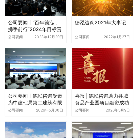
公司要闻丨“百年德泓，
德泓咨询2021年大事记
携手前行”2024年目标责
任书签订暨动员大会圆满
公司要闻
2023年12月29日
公司要闻
2022年1月27日
举办
公司要闻丨德泓咨询受邀
喜报 | 德泓咨询助力县域
为中建七局第二建筑有限
食品产业园项目融资成功
公司做城市更新策略与实
落地
公司要闻
2026年5月30日
公司要闻
2026年5月9日
操专题培训