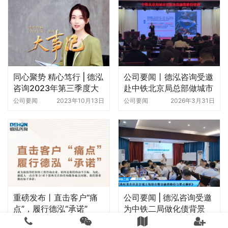
讲座
公司要闻 | 恒信咨询管理
公司要闻 | 德泓咨询受邀
有限公司领导一行来访我
为金水文旅传媒集团开展
司考察交流
地方政府专项债项目谋划
公司要闻
2025年5月27日
公司要闻
2025年3月5日
与申报培训会
同心聚势 精心笃行 | 德泓
公司要闻丨德泓咨询受邀
咨询2023年第三季度大
赴中铁北京局总部做城市
事记
更新专题培训
公司要闻
2023年10月13日
公司要闻
2026年3月31日