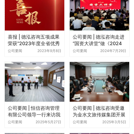
上一个：
德泓咨询股权激励启动大会圆满召开
下一个：
关于股份制改革致德泓全体员工的一封信
相关新闻
喜报 | 德泓咨询五项成果
公司要闻 | 德泓咨询走进
荣获“2023年度全省优秀
“国资大讲堂”做《2024
工程咨询成果奖”
年专项债及中央预算内资
公司要闻
2023年9月8日
公司要闻
2024年7月29日
金项目策划与申报》专题