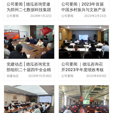
公司要闻 | 德泓咨询受邀
公司要闻｜2023年首届
为郑州二七数据科技集团
中国乡村振兴与文旅产业
作专项债与融资专题培训
发展实操高端总裁峰会
公司要闻
2026年1月22日
公司要闻
2023年2月23日
——德泓咨询刘鹏做主题
发言
党建动态 | 德泓咨询党支
公司要闻 ｜德泓咨询召
部组织二十届四中全会精
开2023半年度绩效考核
神专题学习交流会
暨头脑风暴会
党建动态
2025年10月28日
公司要闻
2023年8月9日