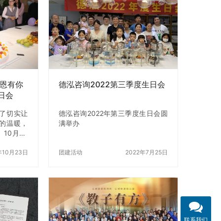
将以更团
每一天。
感恩有你
德泓咨询2022第三季度生日会
日会
了切实让
德泓咨询2022年第三季度生日会圆
的温暖，
满举办
10月23
为第四季
举办了一
年10月23日
团建活动
2022年7月25日
在欢快的音
续来到生
日场地、
满的生日
蕴含着对
 在同事们
联系我们