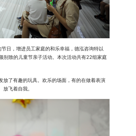
义的节日，增进员工家庭的和乐幸福，德泓咨询特以
新颖别致的儿童节亲子活动。本次活动共有22组家庭
发放了有趣的玩具。欢乐的场面，有的在做着表演
、放飞着自我。