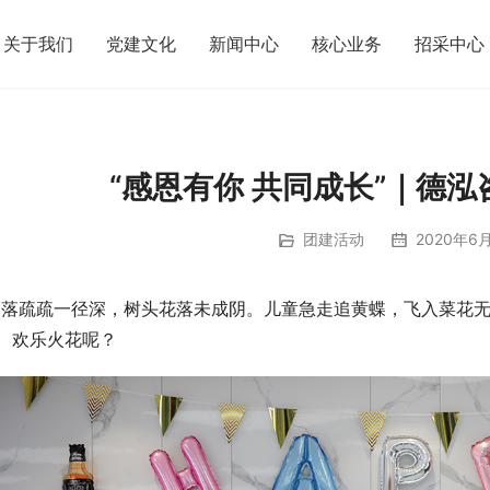
关于我们
党建文化
新闻中心
核心业务
招采中心
“感恩有你 共同成长”｜德
团建活动
2020年6月
篱落疏疏一径深，树头花落未成阴。儿童急走追黄蝶，飞入菜花无
、欢乐火花呢？