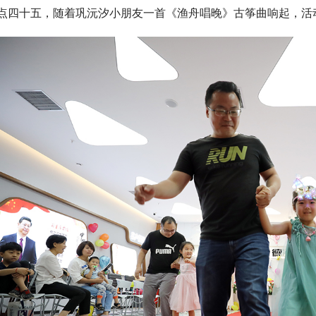
点四十五，随着巩沅汐小朋友一首《渔舟唱晚》古筝曲响起，活