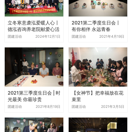
立冬寒意袭泓爱暖人心丨
2021第二季度生日会丨
德泓咨询养老院献爱心活
有你相伴 永远青春
动
团建活动
2024年12月1日
团建活动
2021年4月19日
2021第三季度生日会 | 时
【女神节】把幸福放在花
光最美 你最珍贵
束里
团建活动
2021年8月19日
团建活动
2021年3月5日