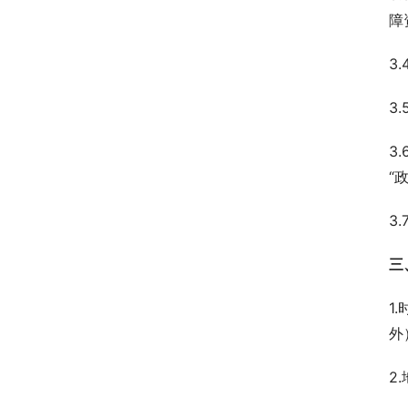
障
3
3
3
“
3
三
1
外
2