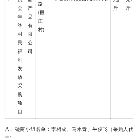
路
会
产
斤
斤
(段
年
品
庄
终
有
村)
村
限
民
公
福
司
利
发
放
采
购
项
目
八、磋商小组名单：李相成、马水青、牛俊飞（采购人代
表）                                    