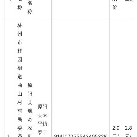
名
称
价
称
林
州
市
桂
园
街
道
曲
原
山
阳
村
县
原阳
村
航
县太
民
奇
平镇
委
农
2.9
2.86
泰丰
1
员
副
91410725554240532K
元/
元/