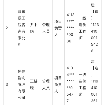
建
鑫东
【造
4113
辰工
一级
】
项目
****
程咨
尹中
管理
造价
1123
2
负责
****
询有
娟
人员
工程
410
人
*00
限公
师
001
86
司
542
6
建
410
【造
恒信
4***
一级
】
咨询
项目
王拂
管理
****
造价
1119
3
管理
负责
晓
人员
**0
工程
410
有限
人
547
师
001
公司
7
351