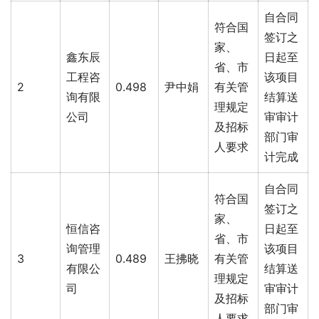
自合同
符合国
签订之
家、
鑫东辰
日起至
省、市
工程咨
该项目
2
0.498
尹中娟
有关管
询有限
结算送
理规定
公司
审审计
及招标
部门审
人要求
计完成
自合同
符合国
签订之
家、
恒信咨
日起至
省、市
询管理
该项目
3
0.489
王拂晓
有关管
有限公
结算送
理规定
司
审审计
及招标
部门审
人要求