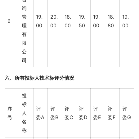
询
管
19.
20.
18.
19.
19.
18.
19.
6
理
00
00
00
50
00
80
00
有
限
公
司
六、所有投标人技术标评分情况
投
标
序
评
评
评
评
评
评
评
人
号
委A
委B
委C
委D
委E
委F
委G
名
称