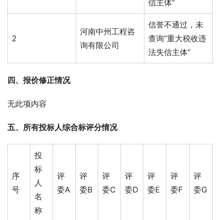
信主体”
信誉不通过，未
河南中州工程咨
2
查询“重大税收违
询有限公司
法失信主体”
四、报价修正情况
无此项内容
五、
所有投标人综合标评分情况
投
标
序
评
评
评
评
评
评
评
人
号
委A
委B
委C
委D
委E
委F
委G
名
称