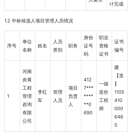
计完成
1.2 中标候选人项目管理人员情况
身份
职业
单位
人员
证书
序号
姓名
职务
证号
资格
名称
类别
编号
码
证书
建
河南
【造
炎黄
412
一级
】
工程
项目
7***
李红
管理
造价
1105
1
管理
负责
****
军
人员
工程
410
咨询
人
**0
师
000
有限
690
646
公司
5