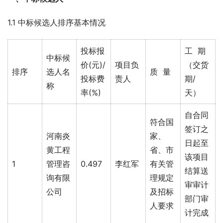
1.1 中标候选人排序基本情况
投标报
工 期
中标候
价(元)/
项目负
（交货
排序
选人名
质 量
投标费
责人
期/
称
率(%)
天）
自合同
符合国
签订之
河南炎
家、
日起至
黄工程
省、市
该项目
1
管理咨
0.497
李红军
有关管
结算送
询有限
理规定
审审计
公司
及招标
部门审
人要求
计完成