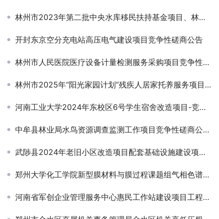
林州市2023年第二批中央水库移民扶持基金项目、林州市2023年第二批地方水库移民扶持基金项目、林州市2024年中央水库移民扶持基金项目工程监理竞争性谈判公告
开封东京空分充电站高压电气建设项目竞争性磋商公告
林州市人民医院医疗设备计量检测服务采购项目竞争性磋商公告
林州市2025年“阳光家园计划”残疾人居家托养服务项目竞争性磋商公告
河南工业大学2024年东校区6号学生宿舍改造项目-竞争性磋商公告
中牟县林业局水鸟资源调查监测工作项目竞争性磋商公告￼
武陟县2024年老旧小区改造项目配套基础设施建设项目（小区红线内）招标公告（不见面开标）
郑州大学化工学院新型膜材料与膜过程课题组气相色谱仪采购项目询价公告
河南省军创企业管理服务中心惠民工作站建设项目工程造价单位遴选入围项目-招标公告￼