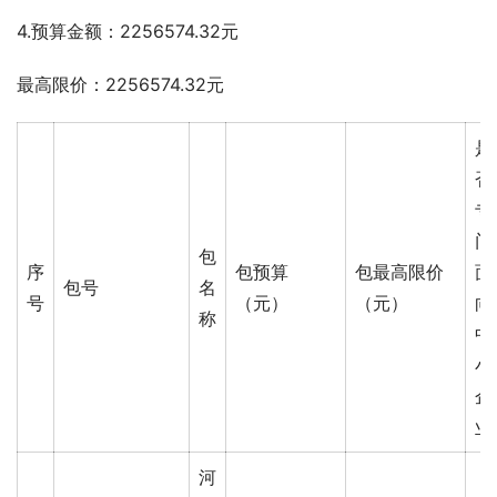
4.预算金额：2256574.32元
最高限价：2256574.32元
是
否
专
门
包
序
包预算
包最高限价
面
包号
名
号
（元）
（元）
向
称
中
小
企
业
河