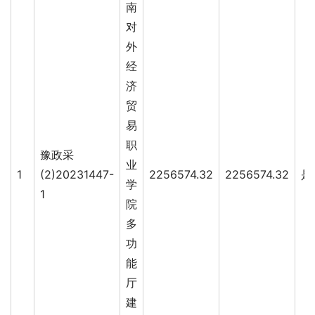
南
对
外
经
济
贸
易
职
豫政采
业
1
(2)20231447-
2256574.32
2256574.32
是
学
1
院
多
功
能
厅
建