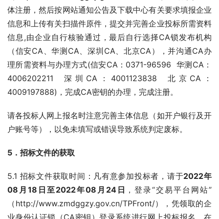
体注册，然后按网站通知公告及下载中心有关要求填报企业
信息和上传有关扫描件原件，提交并完善企业投标所需资料
信息,由企业自行核验通过，最后自行选择CA锁发布机构
（信安CA、华测CA、深圳CA、北京CA），并沟通CA办
理所需资料与办理方式(信安CA：0371-96596  华测CA：
4006202211  深圳CA：4001123838  北京CA：
4009197888)，完成CA密钥的办理，完成注册。
请各投标人网上报名时注意完善主体信息（如开户银行及开
户账号等），以免未填写或错误导致系统判定废标。
5．招标文件的获取
5.1 招标文件获取时间：凡有意参加投标者，请于
202
2
年
08
月
18
日至202
2
年
08
月
24
日
，登录“交易平台网站”
（http://www.zmdggzy.gov.cn/TPFront/），凭领取的企
业身份认证锁（CA密钥）登录系统进行网上投标报名。在