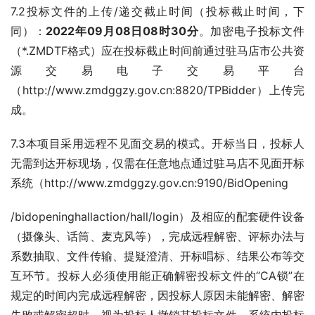
7.2投标文件的上传/递交截止时间（投标截止时间，下
同）：
202
2
年
09
月
08
日
08
时
30
分
。加密电子投标文件
（*.ZMDTF格式）应在投标截止时间前通过驻马店市公共资
源交易电子交易平台
（http://www.zmdggzy.gov.cn:8820/TPBidder）上传完
成。
7.3本项目采用远程不见面交易的模式。开标当日，投标人
无需到达开标现场，仅需在任意地点通过驻马店不见面开标
系统（http://www.zmdggzy.gov.cn:9190/BidOpening
/bidopeninghallaction/hall/login）及相应的配套硬件设备
（摄像头、话筒、麦克风等），完成远程解密、评标办法与
系数抽取、文件传输、提疑澄清、开标唱标、结果公布等交
互环节。投标人必须使用能正确解密投标文件的“CA锁”在
规定的时间内完成远程解密，因投标人原因未能解密、解密