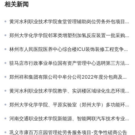
相关新闻
黄河水利职业技术学院食堂管理辅助岗位劳务外包项目竞争性磋商公告￼
郑州大学化学学院邻苯类增塑剂加氢反应装置一批采购项目-询价公告￼
林州市人民医院医养中心综合楼ICU装饰装修工程竞争性磋商公告￼
驻马店市行政事业单位国有资产管理中心选聘第三方法律服务机构 竞争性谈判公告
郑州祥和集团有限公司中牟分公司2022年度分包商及工程机械设备租赁服务框架入围项目招标公告
黄河水利职业技术学院教学、实训楼区域绿化生态环境提升改造项目—教学实训区域绿化养护管理竞争性磋商公告￼
郑州大学化学学院、平原实验室（郑州大学）多功能环境力学测试系统采购项目-公开招标公告
河南交通职业技术学院新能源、智能网联汽车技术专业实验实训、1+X考核培训及国赛备赛设备采购项目-竞争性磋商公告￼
巩义市康百万庄园管理处劳务服务项目-竞争性磋商公告