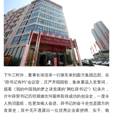
下午三时许，董事长张语录一行驱车来到圆方集团总部。在
“薛书记有约”会议室，庄严齐唱国歌，集体重温入党誓词，
观看《我的中国我的梦之讲党课的“网红薛书记”》纪录片，
片中薛荣书记历经艰难坎坷最终取得成功的创业史，一度令
人热泪盈眶，也更加催人奋进。薛书记的奋斗史也是圆方的
发展史，其中无不透露出一位优秀企业家拼搏、实干、敬