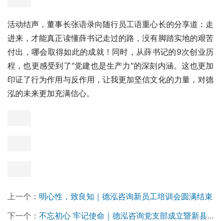
薛荣书记能有今天的成就并非偶然，她的父亲也是一名党
员，曾经参加过抗日战争、解放战争、渡江战役、解放大西
南以及1950年参加剿匪、修路、解放西藏，屡立战功。
在“圆方创业纪念馆”的“圆方之家”，悬挂着两块斑驳的匾
额：“孝贤至德”、“为善最乐”，讲述了“孝”与“善”的故事。薛
书记的先生李河通，出生在邙山脚下伊洛河畔的大槐树村。
早在200年前，李家的祖宗李老先生，为人善良，不但教私
塾，还行医治病、帮困助残，被方圆几十里的村民誉为大善
人。同治三年（1864年）时局动荡，时有乱军抢劫。李老
先生更是倾其家产，合力修建寨墙御敌，他的义举深得村民