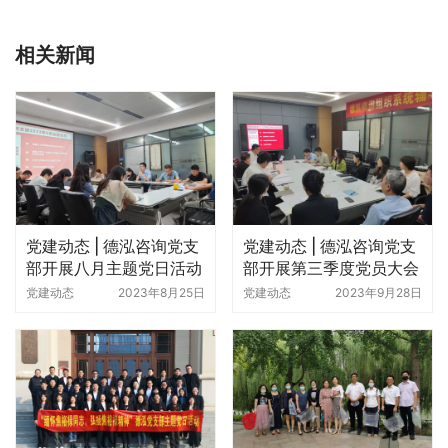
敬仰，为表感激之情，由全村出钱为其镌刻牌匾一块，这就
是“为善最乐”。
《易》曰：“积善之家，必有余庆”。种善念，走善道，得善
果。此次活动，不仅为德泓咨询的党建之路指明了方向，也
为德泓咨询成功开展党建工作种下了良善种子。
活动结声，董事长张语录向随行员工语重心长的分享道：走
进来，才能真正读懂薛书记走过的路，没有脚踏实地的艰苦
付出，哪会取得如此的成就！同时，从薛书记的9次创业历
程，也更感受到了“党建也是生产力”的深刻内涵。这也更加