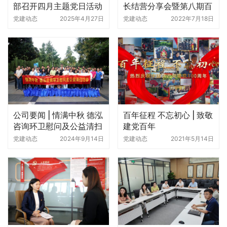
部召开四月主题党日活动
长结营分享会暨第八期百
日成长开营
党建动态
2025年4月27日
党建动态
2022年7月18日
公司要闻 | 情满中秋 德泓
百年征程 不忘初心 | 致敬
咨询环卫慰问及公益清扫
建党百年
活动
党建动态
2024年9月14日
党建动态
2021年5月14日