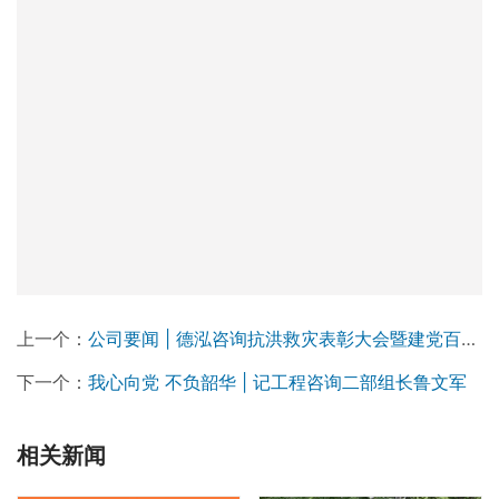
容辞的责任。德泓咨询始终致力于公益事业，用实际行动履
行社会责任。今后将继续秉承企业社会责任感，怀抱感恩之
心反哺社会，传播社会正能量，为社会进步和城市发展做出
贡献。
上一个：
公司要闻 | 德泓咨询抗洪救灾表彰大会暨建党百年活动分享会