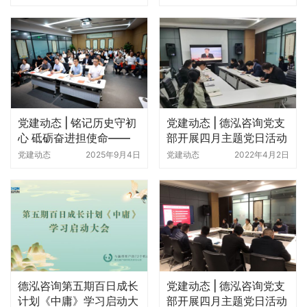
关爱老人 传递温暖
党建动态 | 铭记初心 砥砺
前行——建党103周年特
别活动
党建动态
2019年12月12日
党建动态
2024年7月1日
党建动态 | 铭记历史守初
党建动态 | 德泓咨询党支
心 砥砺奋进担使命——
部开展四月主题党日活动
德泓咨询组织观看九三大
党建动态
2025年9月4日
党建动态
2022年4月2日
阅兵