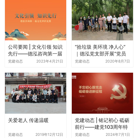
下一个：
我心向党 不负韶华 | 记工程咨询二部组长鲁文军
相关新闻
公司要闻 | 文化引领 知识
“拾垃圾 美环境 净人心”
先行——德泓咨询第一届
｜德泓党支部开展“党员
文化知识竞赛成功举办
活动日”活动
党建动态
2023年4月21日
党建动态
2020年8月7日