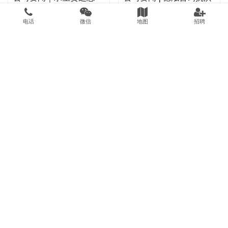
创德泓华章——德泓咨询
救灾表彰大会暨建党百年
优秀中华文化导入五周年
活动分享会
党建动态
2023年4月17日
党建动态
2021年9月4日
电话
微信
地图
招聘
纪念活动
无偿献血，让爱绽放
党建动态 | 德泓咨询党支
部开展第三季度党员大会
党建动态
2021年3月17日
党建动态
2022年9月29日