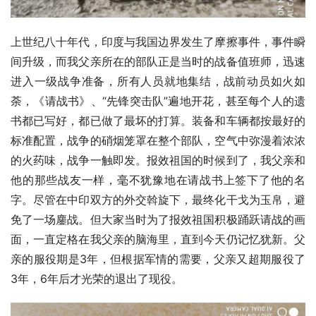
上世纪八十年代，印度与我国边界发生了摩擦事件，事件瞬
间升级，而我父亲所在的部队正是当时的战备值班师，迅速
进入一级战争准备，所有人员就地集结，战前动员如火如
荼，《请战书》、“先锋突击队”遍地开花，甚至每个人的遗
书都已写好，都已做了最坏的打算。装备和车辆都按最好的
标准配置，战争的硝烟笼罩在整个部队，空气中弥漫着浓浓
的火药味，战争一触即发。报效祖国的时候到了，我父亲和
他的那些战友一样，毫不犹豫地在请战书上签下了他的名
字。尽管在中印双方的外交斡旋下，最终化干戈为玉帛，避
免了一场鏖战。但大家当时为了报效祖国积极踊跃请战的画
面，一直定格在我父亲的脑海里，直到今天仍记忆犹新。父
亲的服役期是3年，但根据军情的需要，父亲又超期服役了
3年，6年后才光荣的退出了现役。