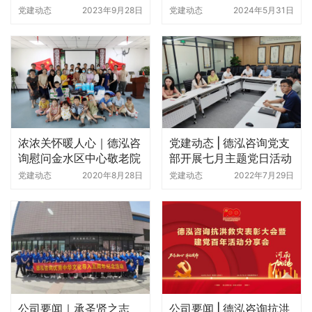
暨九月主题党日活动
“六一”走访慰问郑州儿童
党建动态
2023年9月28日
党建动态
2024年5月31日
福利院
浓浓关怀暖人心｜德泓咨
党建动态 | 德泓咨询党支
询慰问金水区中心敬老院
部开展七月主题党日活动
党建动态
2020年8月28日
党建动态
2022年7月29日
公司要闻｜承圣贤之志
公司要闻 | 德泓咨询抗洪