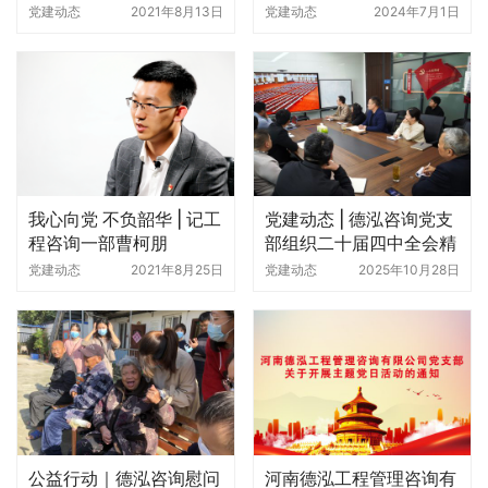
别活动
党建动态
2021年8月13日
党建动态
2024年7月1日
我心向党 不负韶华 | 记工
党建动态 | 德泓咨询党支
程咨询一部曹柯朋
部组织二十届四中全会精
神专题学习交流会
党建动态
2021年8月25日
党建动态
2025年10月28日
公益行动｜德泓咨询慰问
河南德泓工程管理咨询有