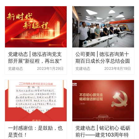
党建动态 | 德泓咨询党支
公司要闻 | 德泓咨询第十
部开展“新征程，再出发”
期百日成长分享总结会圆
一月主题党日活动
满举行
党建动态
2023年1月29日
党建动态
2023年8月19日
一封感谢信：是鼓励，也
党建动态 | 铭记初心 砥砺
是责任！
前行——建党103周年特