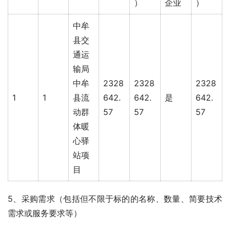
）
企业
）
中牟
县交
通运
输局
中牟
2328
2328
2328
1
1
县流
642.
642.
是
642.
动群
57
57
57
体暖
心驿
站项
目
5、采购需求（包括但不限于标的的名称、数量、简要技术
需求或服务要求等）