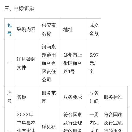
三、中标情况:
包
供应商
成交
采购内容
地址
号
名称
金额
河南永
翔通用
郑州市上
6.97
详见磋商
一
航空有
街区航空
元/
文件
限责任
路1号
亩
公司
序
服务范
服务
名称
服务要求
服务标准
号
围
时间
2022年
符合国家
一周
符合国家
中牟县林
及行业现
内完
及行业现
详见磋
一
业有害生
行的服务
成飞
行的服务