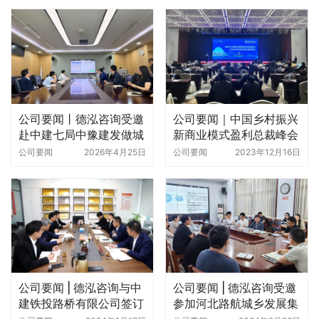
公司要闻丨德泓咨询受邀
公司要闻｜中国乡村振兴
赴中建七局中豫建发做城
新商业模式盈利总裁峰会
市更新专题培训
——德泓咨询刘校锋做主
公司要闻
2026年4月25日
公司要闻
2023年12月16日
题发言
公司要闻 | 德泓咨询与中
公司要闻 | 德泓咨询受邀
建铁投路桥有限公司签订
参加河北路航城乡发展集