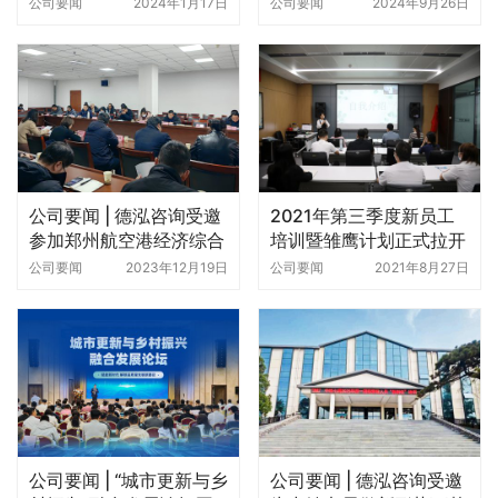
战略合作协议
团市场开发座谈会，共谋
公司要闻
2024年1月17日
公司要闻
2024年9月26日
发展新篇章
公司要闻 | 德泓咨询受邀
2021年第三季度新员工
参加郑州航空港经济综合
培训暨雏鹰计划正式拉开
实验区城市更新项目策划
帷幕
公司要闻
2023年12月19日
公司要闻
2021年8月27日
咨询对接会
公司要闻 | “城市更新与乡
公司要闻 | 德泓咨询受邀