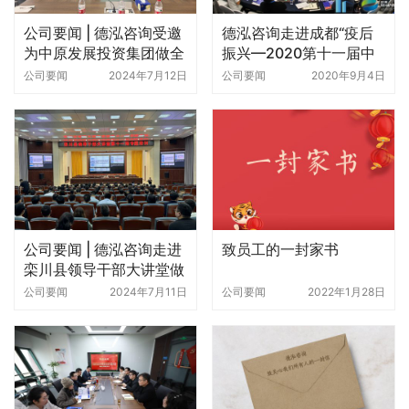
公司要闻 | 德泓咨询受邀
德泓咨询走进成都“疫后
为中原发展投资集团做全
振兴—2020第十一届中
域土地专题培训
国康养•文旅小镇项目实
公司要闻
2024年7月12日
公司要闻
2020年9月4日
操高端总裁峰会暨优质产
业资源对接大会”
公司要闻 | 德泓咨询走进
致员工的一封家书
栾川县领导干部大讲堂做
投融资业务专题培训
公司要闻
2024年7月11日
公司要闻
2022年1月28日