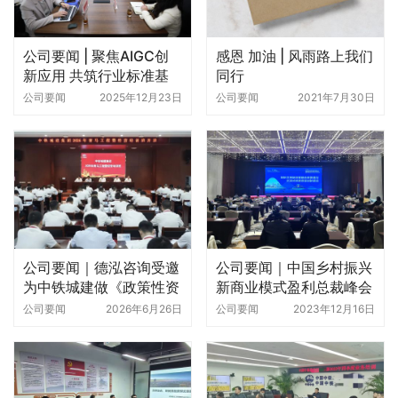
公司要闻 | 聚焦AIGC创
感恩 加油 | 风雨路上我们
新应用 共筑行业标准基
同行
石——第四批次全过程工
公司要闻
2025年12月23日
公司要闻
2021年7月30日
程咨询数字化建设走访调
研活动在泓星科技举行
公司要闻｜德泓咨询受邀
公司要闻｜中国乡村振兴
为中铁城建做《政策性资
新商业模式盈利总裁峰会
金谋划》专题培训
——德泓咨询刘校锋做主
公司要闻
2026年6月26日
公司要闻
2023年12月16日
题发言