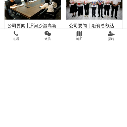
公司要闻 | 中乐信领导莅
公司要闻 | 德泓咨询受邀
临我司考察交流并签订战
为正阳县项目建设做专题
电话
微信
地图
招聘
略合作协议
培训
公司要闻
2023年7月7日
公司要闻
2024年11月20日
公司要闻 | 漯河沙澧高新
公司要闻丨融资总额达
技术产业发展有限公司领
46亿元，公司召开落地
导一行来访我司考察交流
项目表彰会
公司要闻
2025年3月26日
公司要闻
2026年6月9日