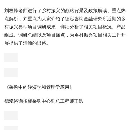
具体从地方政府专项债券的介绍、政府债券发展历程、法律
和政策依据:预算法、专项债券政策解读和趋势预判、全国
和河南发行情况和数据解析、专项债券项目谋划、全国专项
债券案例解析、专项债券全生命周期风险管理等方向为大家
进行细致解读，并向大家列举了机场、铁路、城际铁路、公
交一体化、停车场、学前教育、生活污水和生活垃圾治理项
目水库建设项目及一些地区的
乡村振兴
等项目为大家现场进
行分析。《乡村振兴相关项目类型及案例介绍》德泓咨询金
融研究所乡村振兴课题组组长刘校锋
刘校锋老师进行了乡村振兴的战略背景及政策解读、重点热
点解析，并重点为大家介绍了德泓咨询金融研究所近期的乡
村振兴典型项目调研成果，详细分析了相关项目概况、产品
组成、调研总结以及项目痛点，为乡村振兴项目相关工作开
展提供了清晰的思路。