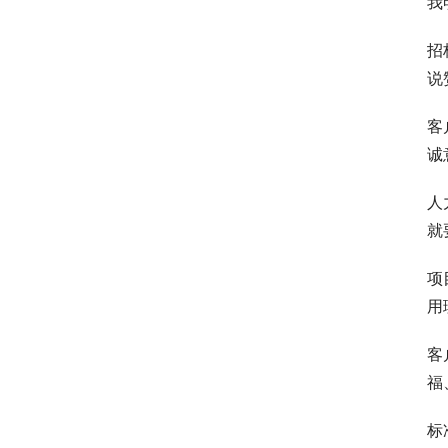
我
招
说
客
诚
人
就
项
用
客
福
标