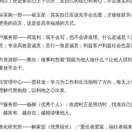
明白了还是要在心上下功夫，发自己的耻心和勇心，并且落实到
标采购一部——崔玉星：其实自己应该先学会去爱，才能收获关
赞美的语言，这是提高幸福感的方式。
户服务部——周道利：我不会写，也不会讲道理。什么是诚意？
意；专业高效是诚意；言行一致是诚意；利益客户利益社会也是
力资源部——黎欣：做事时想着“我能为他人做什么？让他人得到
要放手去干。
目管理中心——贾祥龙：学习为工作和生活指明了方向，每天上
理解代替抱怨，以利他之心出发。
户服务部——杨柳（优秀个人）：焦虑时正是用功时，找准自己
、越富有、越自在，越能读懂他人。
准化研究所——解家贺（优秀组长）：“爱出者爱返，福往者福来