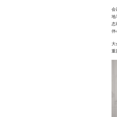
会
地
态
伴
大
重