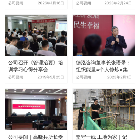
“十五五”项目谋划与乡村
公司要闻
2026年1月16日
公司要闻
2023年2月24日
振兴专题培训
公司召开《管理治要》培
德泓咨询董事长张语录：
训学习心得分享会
组织能量=个人修炼×集
体修炼
公司要闻
2019年5月25日
公司要闻
2023年2月1日
公司要闻｜高晓兵所长受
坚守一线 工地为家｜记