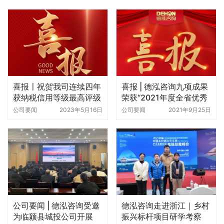
喜报〡祝贺我司连续四年
喜报 | 德泓咨询九项成果
获纳税信用等级最高评级
荣获“2021年度全省优秀
“A”级
工程咨询成果奖”
公司要闻
2023年5月16日
公司要闻
2021年9月25日
公司要闻 | 德泓咨询受邀
德泓咨询走进浙江｜乡村
为临颍县城投公司开展
振兴标杆项目研学考察