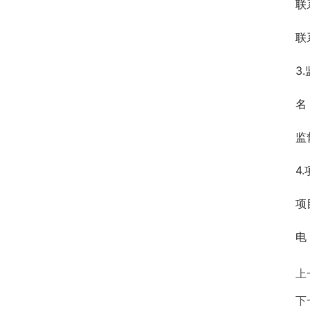
联
联
3
名
监
4
项
电
上
下