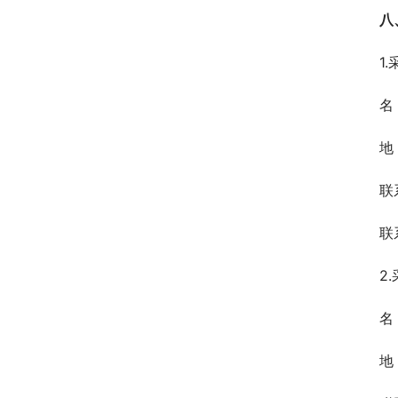
八
1
名
地
联
联
2
名
地