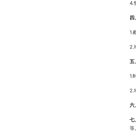
4
四
1
2
五
1
2
六
七
等