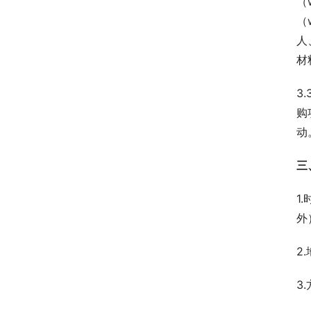
（
（
人
材
3
购
动
三
1
外
2
3