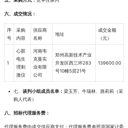
五、采购方式：
竞争性谈判
六、成交情况：
序
采购
供应商
成交金额
地址
号
内容
名称
（元）
心脏
河南韦
郑州高新技术产业
电生
克曼实
1
开发区西三环283
139600.00
理刺
业有限
号10幢5层21号
激仪
公司
七、
谈判小组成员名单：
梁玉芳、牛瑞林、路莉莉（采
购人代表）
八、招标代理服务费： 
代理服务费由成交供应商支付；代理服务费参照原国家计委