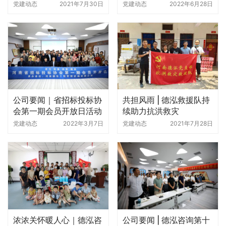
党员大会
党建动态
2021年7月30日
党建动态
2022年6月28日
公司要闻｜省招标投标协
共担风雨 | 德泓救援队持
会第一期会员开放日活动
续助力抗洪救灾
走进德泓咨询
党建动态
2022年3月7日
党建动态
2021年7月28日
浓浓关怀暖人心｜德泓咨
公司要闻 | 德泓咨询第十