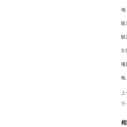
地
联
联
3
项
电
上
下
相