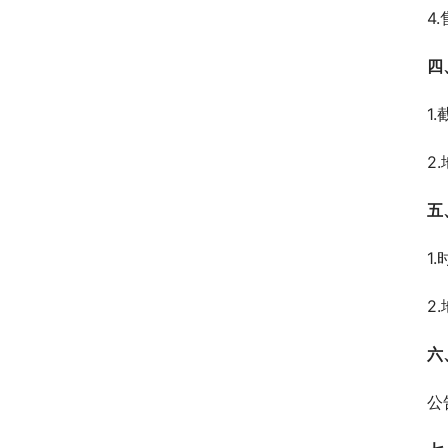
4
四
1
2
五
1
2
六
公