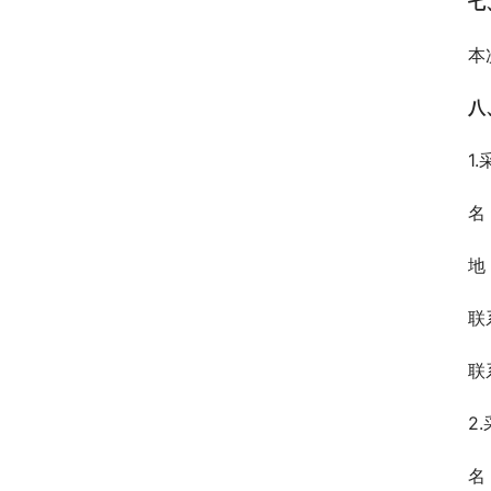
七
本
八
1
名
地
联
联
2
名