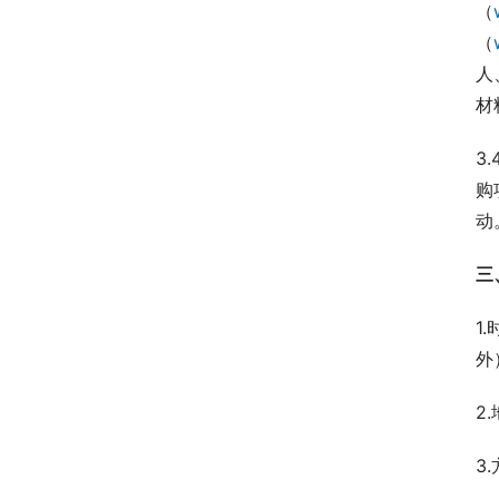
（
（
人
材
3
购
动
三
1
外
2
3