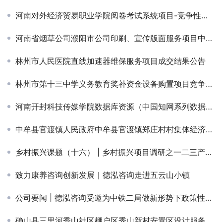
河南对外经济贸易职业学院阅卷考试系统项目-竞争性磋商公告
河南省烟草公司濮阳市公司印刷、宣传版面服务项目中标候选人公示￼
林州市人民医院直线加速器维保服务项目成交结果公告
林州市第十三中学义务教育奖补资金设备购置项目竞争性磋商公告￼
河南开封科技传媒学院数据库资源（中国知网系列数据库）采购项目成交公告
中牟县官渡镇人民政府中牟县官渡镇郑庄村村集体经济项目竞争性磋商公告
乡村振兴课题（十六） | 乡村振兴项目调研之一二三产融合农旅系列
致力康养咨询创新发展｜德泓咨询走进五云山小镇
公司要闻 | 德泓咨询受邀为中铁二局做新形势下政策性资金谋划实操要点专题培训
确山县三里河秀山社区棚户区秀山新村安置区设计服务项目（二次）竞争性谈判公告￼￼