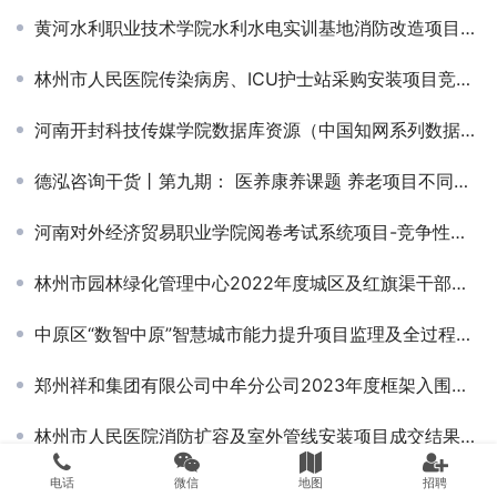
黄河水利职业技术学院水利水电实训基地消防改造项目竞争性磋商公告￼
林州市人民医院传染病房、ICU护士站采购安装项目竞争性磋商公告
河南开封科技传媒学院数据库资源（中国知网系列数据库）采购项目成交公告
德泓咨询干货丨第九期： 医养康养课题 养老项目不同土地类型的开发途径分析
河南对外经济贸易职业学院阅卷考试系统项目-竞争性磋商公告
林州市园林绿化管理中心2022年度城区及红旗渠干部学院绿化苗木采购项目竞争性谈判公告
中原区“数智中原”智慧城市能力提升项目监理及全过程造价咨询服务项目第二标段中标候选人公示
郑州祥和集团有限公司中牟分公司2023年度框架入围项目结果公示￼
林州市人民医院消防扩容及室外管线安装项目成交结果公告
电话
微信
地图
招聘