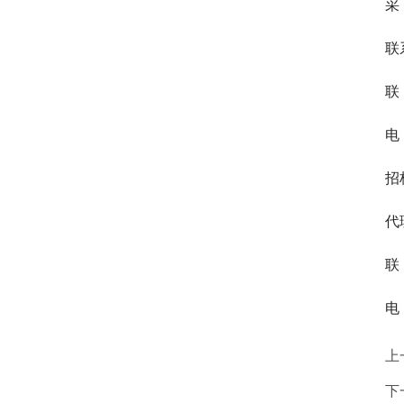
采
联
联
电 
招
代
联
电 
上
下