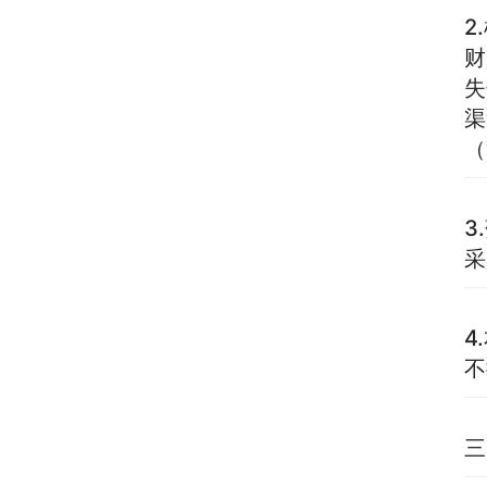
2
财
失
渠
（
3
采
4
不
三