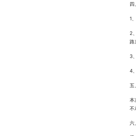
四
1
2
路
3
4
五
本
不
六