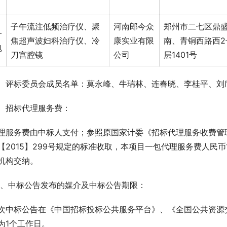
子午流注低频治疗仪、聚
河南郎今众
郑州市二七区鼎
一
焦超声波妇科治疗仪、冷
康实业有限
南、青铜西路西2
包
刀宫腔镜
公司
层1401号
、评标委员会成员名单：莫永峰、牛瑞林、连春晓、李桂平、刘欣（招标人代表）       
、招标代理服务费：
理服务费由中标人支付；参照原国家计委《招标代理服务收费管理暂
【2015】299号规定的标准收取，本项目一包代理服务费人民币
机构交纳。 
十、中标公告发布的媒介及中标公告期限： 
次中标公告在《中国招标投标公共服务平台》、《全国公共资源
为1个工作日。