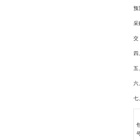
预
采
交
四
五
六
七