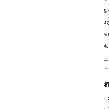
监
4
项
电　
上
下
相