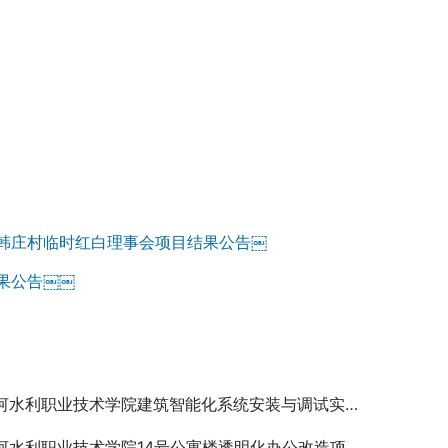
韩庄村临时红白理事会项目结果公告￼
果公告￼￼
水利职业技术学院建筑智能化系统安装与调试实训平台建设项目单一来源采购公告￼
河水利职业技术学院14号公寓楼透明化办公改造项目成交公告￼￼