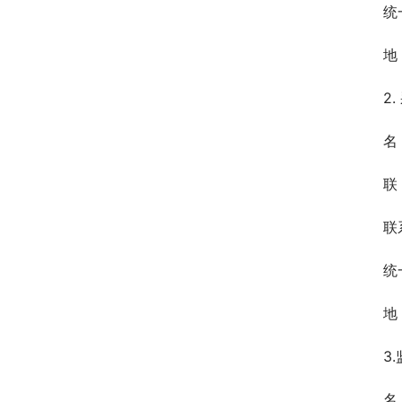
统
地
2
名
联
联
统
地
3
名