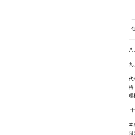
八
九
代
格
理
 
本
限