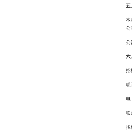
五
本
公
公
六
招
联
电 
联
招