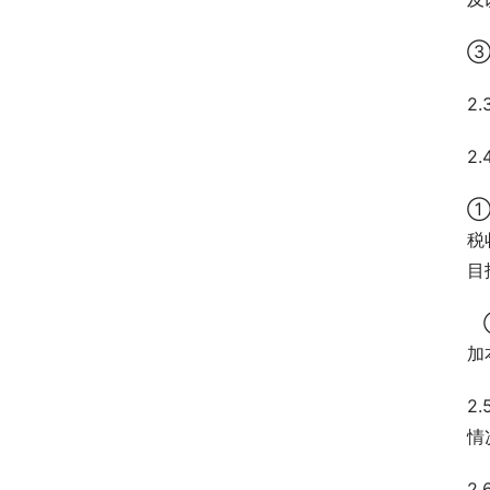
③
2
2
①
税
目
 
加
2
情
2