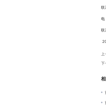
联
电 
联
 
上
下
相