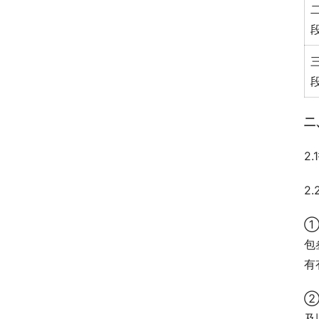
二
2
2
①
包
有
②
及