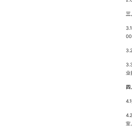
三
3
0
3
3
业
四
4
4
室